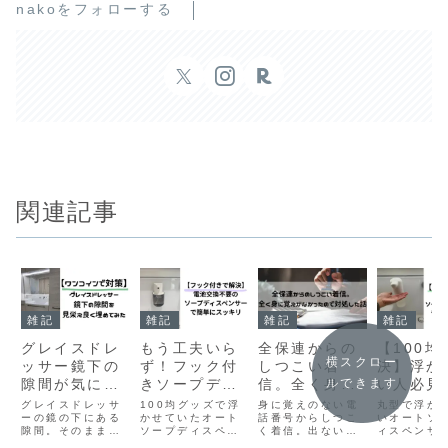
nakoをフォローする
関連記事
雑記
雑記
雑記
雑記
グレイスドレ
もう工夫いら
全保連からの
【100均
横スクロー
ッサー鏡下の
ず！フック付
しつこい着
決】浮か
隙間が気にな
きソープディ
信。全く身に
い人必見
ルできます
るのでワンコ
スペンサーが
覚えがなかっ
型オート
グレイスドレッサ
100均グッズで浮
身に覚えのない電
丸型で浮か
インで対策し
ーの鏡の下にある
浮かせ収納を
かせていたオート
たので対処し
話番号からしつこ
プディス
いオートソ
隙間。そのままに
ソープディスペン
く着信。出ないで
ィスペンサ
てみた
一発解決
た話
サーもス
しておくと埃や汚
サー問題、ついに
いると、毎回【本
100均グッ