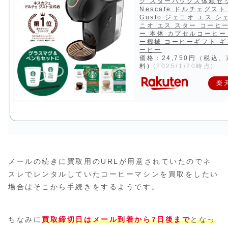
ク スターバックス体験セッ
Nescafe ドルチェグスト 
Gusto ジェニオ エス シ
ニオ エス スター コーヒ
ー 本体 カプセルコーヒー
ー機械 コーヒーギフト ギ
ーヒー
価格：24,750円（税込
料)
(2025/1/20時点)
楽
メールの続きに買取用のURLが用意されていたのでネ
スレでレンタルしていたコーヒーマシンを買取をしたい
場合はそこから手続きをするようです。
ちなみに
買取締切日はメール到着から7日後まで
となっ