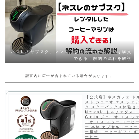
ネスレのサブスク、レンタルしたコーヒーマシンは購入
できる！解約の流れを解説
記事内に広告が含まれている場合があります。
【公式店】ネスカフェ ド
スト ジェニオ エス シェ
ク スターバックス体験セッ
Nescafe ドルチェグスト 
Gusto ジェニオ エス シ
ニオ エス スター コーヒ
ー 本体 カプセルコーヒー
ー機械 コーヒーギフト ギ
ーヒー