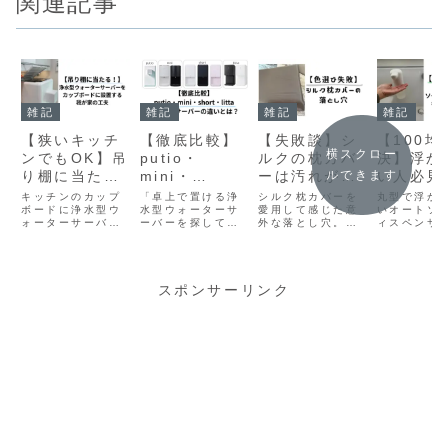
関連記事
雑記
雑記
雑記
雑記
【狭いキッチ
【徹底比較】
【失敗談】シ
【100均
横スクロー
ンでもOK】吊
putio・
ルクの枕カバ
決】浮か
り棚に当た
mini・
ーは汚れが目
い人必見
ルできます
る？浄水型ウ
short・litta
立つ！？色選
型オート
キッチンのカップ
「卓上で置ける浄
シルク枕カバーを
丸型で浮か
ォーターサー
ボードに浄水型ウ
｜卓上浄水型
水型ウォーターサ
びの落とし穴
愛用して感じた意
プディス
いオートソ
ォーターサーバー
ーバーを探してる
外な落とし穴。そ
ィスペンサ
バーをカップ
ウォーターサ
サーもス
を置くと吊り棚に
けど、種類が多く
れは「汚れやす
100均グッ
ボードに設置
ーバーの違い
リ設置で
当たり給水が困難
てどれがいいかわ
さ」でした。色の
ッキリ解決
に。コンパクトな
からない…」そん
選び方によって後
に取り付け
する我が家の
とは？
方法
putioを選び、ダ
な悩み、ありませ
悔しないためのポ
付きで、誰
工夫
イソーの貼るだけ
んか？我が家では
イントや、シルク
単にできる
スポンサーリンク
キャスターで動か
子育て中の家庭と
100％ナイトキャ
ご紹介しま
せる設置と落下防
いうこともあり、
ップとの併用で感
止対策を実体験か
「省スペース・簡
じたリアルな体験
ら紹介します。
単操作・安全性」
を紹介します。
で選べる卓上型の
浄水型サーバーを
探していまし
た。...