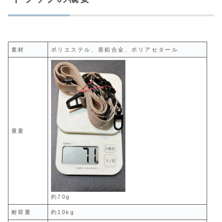
素材
ポリエステル、亜鉛合金、ポリアセタール
重量
約70g
耐荷重
約10kg