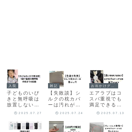
入院
雑記
お出かけグッズ
子どものいび
【失敗談】シ
エアラブはコ
きと無呼吸は
ルクの枕カバ
スパ重視でも
放置しないで
ーは汚れが目
満足できる？
｜検査・手
立つ！？色選
ドーナツを実
2025.07.27
2025.07.24
2025.07.13
術・入院の体
びの落とし穴
際に使ったリ
験談
アルレビュー