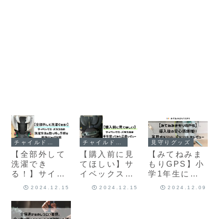
チャイルドシート
チャイルドシート
見守りグッズ
【全部外して
【購入前に見
【みてねみま
洗濯でき
てほしい】サ
もりGPS】小
る！】サイベ
イベックス・
学1年生に持
ックス・パラ
パラスGを半
たせたら安心
2024.12.15
2024.12.15
2024.12.09
スGの洗濯方
年使ってみた
感爆増！約1
法と取り外し
正直レビュー
年使って感じ
手順を画像付
たメリットデ