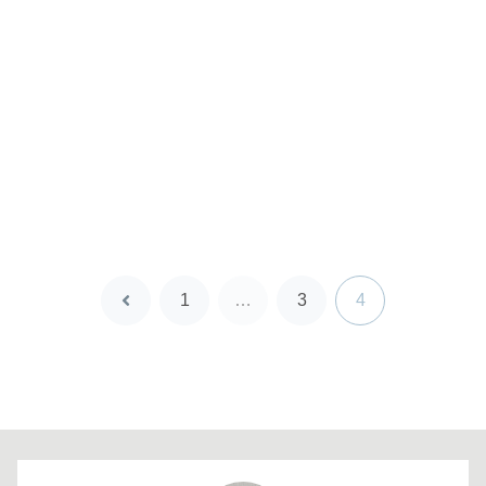
1
…
3
4
前
へ