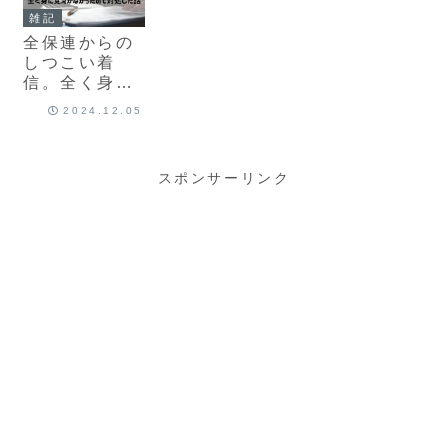
きで説明
メリット
雑記
全保連からの
しつこい着
信。全く身に
覚えがなかっ
2024.12.05
たので対処し
た話
スポンサーリンク